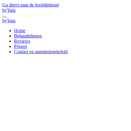
Ga direct naar de hoofdinhoud
byYara
byYara
Home
Behandelingen
Reviews
Prijzen
Contact en annuleringsbeleid